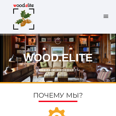
W
O
O
D
.
E
L
I
T
E
мебель и интерьеры
ПОЧЕМУ МЫ?